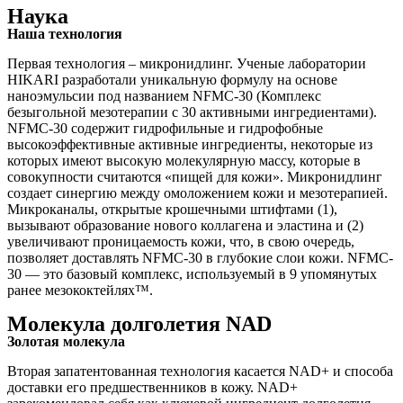
Наука
Наша технология
Первая технология – микронидлинг. Ученые лаборатории
HIKARI разработали уникальную формулу на основе
наноэмульсии под названием NFMC-30 (Комплекс
безыгольной мезотерапии с 30 активными ингредиентами).
NFMC-30 содержит гидрофильные и гидрофобные
высокоэффективные активные ингредиенты, некоторые из
которых имеют высокую молекулярную массу, которые в
совокупности считаются «пищей для кожи». Микронидлинг
создает синергию между омоложением кожи и мезотерапией.
Микроканалы, открытые крошечными штифтами (1),
вызывают образование нового коллагена и эластина и (2)
увеличивают проницаемость кожи, что, в свою очередь,
позволяет доставлять NFMC-30 в глубокие слои кожи. NFMC-
30 — это базовый комплекс, используемый в 9 упомянутых
ранее мезококтейлях™.
Молекула долголетия NAD
Золотая молекула
Вторая запатентованная технология касается NAD+ и способа
доставки его предшественников в кожу. NAD+