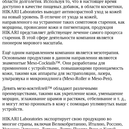
области долголетия. Используя то, что в настоящее время
доступно в качестве пищевых добавок, в области косметики,
HIKARI Laboratories выводит антивозрастной уход за кожей
на новый уровень. В отличие от ухода за кожей,
направленного на устранение таких симптомов старения, как
морщины, провисание кожи и пигментация, продукция
HIKARI представляет действуещее лечение самого процесса
старения. В этой сфере деятельности компания является
пионером мирового масштаба.
Ещё одним направлением компании является мезотерапия.
Основными продуктами в данном направлении являются
знаменитые Meso-Cocktails™. Они разработаны для
приминения с устройствами, повышающими проницаемость
кожи, такими как аппараты для экстраполяции, лазера,
ультразвука и микронидлинга (Meso-Roller и Meso-Pen).
Девять мезо-коктейлей™ обладают различными
преимуществами, такими как укрепление кожи, уменьшение
морщин, зглаживание шрамов и растяжек, отбеливание и т. д.,
и могут легко проникать в кожу с помощью уплмянутых выше
устройств.
HIKARI Laboratories экспортирует свою продукцию во
многие страны, включая Великобританию, Италию, Россию,