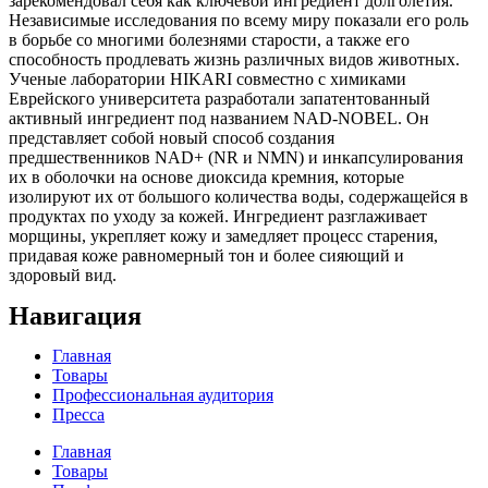
зарекомендовал себя как ключевой ингредиент долголетия.
Независимые исследования по всему миру показали его роль
в борьбе со многими болезнями старости, а также его
способность продлевать жизнь различных видов животных.
Ученые лаборатории HIKARI совместно с химиками
Еврейского университета разработали запатентованный
активный ингредиент под названием NAD-NOBEL. Он
представляет собой новый способ создания
предшественников NAD+ (NR и NMN) и инкапсулирования
их в оболочки на основе диоксида кремния, которые
изолируют их от большого количества воды, содержащейся в
продуктах по уходу за кожей. Ингредиент разглаживает
морщины, укрепляет кожу и замедляет процесс старения,
придавая коже равномерный тон и более сияющий и
здоровый вид.
Навигация
Главная
Товары
Профессиональная аудитория
Пресса
Главная
Товары