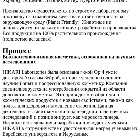
Украину, Эстонию, Латвию, Литву, Пуэрто-Рико и Китай.
Производство осуществляется по строгому лабораторному
протоколу с сохранением качества и ответственности за
окружающую среду (Planet Friendly). Животные не
используются ни на каких стадиях разработки и производства.
Вся продукция на 100% растительного происхождения
(полностью веганская).
Процесс
Высокотехнологичная косметика, основанная на научных
исследованиях
HIKARI Laboratories была основана г-жой Ор Фукс и
доктором Ассафом Зейрой, которые успешно сочетают
научный опыт и профессиональную косметику. Компания
специализируется на употреблении открытий из области
долголетия в косметике. Это приводит к изобретению
косметических продуктов с новыми свойствами, такими как
польза для здоровья и замедление старения. Данная
деятельность ставит компанию на передний план научных
исследований и позиционирует, как мирового лидера.
Научные исследования и разработки проводятся учеными
HIKARI в сотрудничестве с удостоенными наград учеными из
Еврейского университета в Иерусалиме.