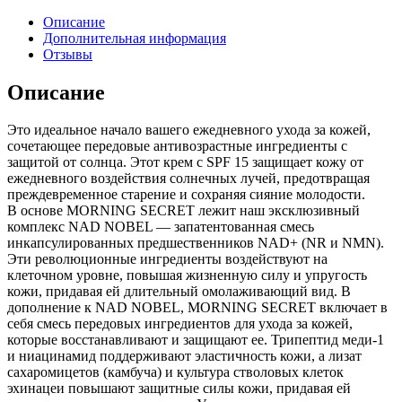
Описание
Дополнительная информация
Отзывы
Описание
Это идеальное начало вашего ежедневного ухода за кожей,
сочетающее передовые антивозрастные ингредиенты с
защитой от солнца. Этот крем с SPF 15 защищает кожу от
ежедневного воздействия солнечных лучей, предотвращая
преждевременное старение и сохраняя сияние молодости.
В основе MORNING SECRET лежит наш эксклюзивный
комплекс NAD NOBEL — запатентованная смесь
инкапсулированных предшественников NAD+ (NR и NMN).
Эти революционные ингредиенты воздействуют на
клеточном уровне, повышая жизненную силу и упругость
кожи, придавая ей длительный омолаживающий вид. В
дополнение к NAD NOBEL, MORNING SECRET включает в
себя смесь передовых ингредиентов для ухода за кожей,
которые восстанавливают и защищают ее. Трипептид меди-1
и ниацинамид поддерживают эластичность кожи, а лизат
сахаромицетов (камбуча) и культура стволовых клеток
эхинацеи повышают защитные силы кожи, придавая ей